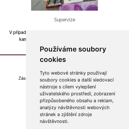
Supervize
V případě zájmu o skupinovou artesupervizi kontaktujte
kancelář asociace (
asociace@arteterapie.cz
).
Používáme soubory
cookies
Tyto webové stránky používají
Zásady zpracování souborů cookie
Mapa stránek
soubory cookies a další sledovací
nástroje s cílem vylepšení
Změna nastavení
uživatelského prostředí, zobrazení
přizpůsobeného obsahu a reklam,
© 2023 Česká arteterapeutická asociace
všechna práva vyhrazena
analýzy návštěvnosti webových
stránek a zjištění zdroje
Made with
in Czech rep.
návštěvnosti.
WebSite21