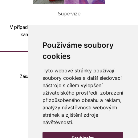
Supervize
V případě zájmu o skupinovou artesupervizi kontaktujte
kancelář asociace (
asociace@arteterapie.cz
).
Používáme soubory
cookies
Tyto webové stránky používají
Zásady zpracování souborů cookie
Mapa stránek
soubory cookies a další sledovací
nástroje s cílem vylepšení
Změna nastavení
uživatelského prostředí, zobrazení
přizpůsobeného obsahu a reklam,
© 2023 Česká arteterapeutická asociace
všechna práva vyhrazena
analýzy návštěvnosti webových
stránek a zjištění zdroje
Made with
in Czech rep.
návštěvnosti.
WebSite21
Souhlasím