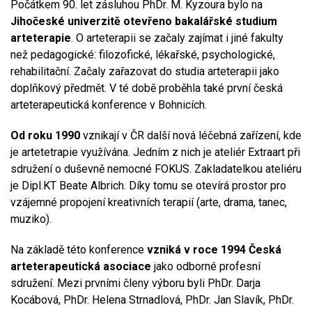
Počátkem 90. let zásluhou PhDr. M. Kyzoura bylo na
Jihočeské univerzitě otevřeno bakalářské studium
arteterapie
. O arteterapii se začaly zajímat i jiné fakulty
než pedagogické: filozofické, lékařské, psychologické,
rehabilitační. Začaly zařazovat do studia arteterapii jako
doplňkový předmět. V té době proběhla také první česká
arteterapeutická konference v Bohnicích.
Od roku 1990
vznikají v ČR další nová léčebná zařízení, kde
je artetetrapie využívána. Jedním z nich je ateliér Extraart při
sdružení o duševně nemocné FOKUS. Zakladatelkou ateliéru
je Dipl.KT Beate Albrich. Díky tomu se otevírá prostor pro
vzájemné propojení kreativních terapií (arte, drama, tanec,
muziko).
Na základě této konference
vzniká v roce 1994 Česká
arteterapeutická asociace
jako odborné profesní
sdružení. Mezi prvními členy výboru byli PhDr. Darja
Kocábová, PhDr. Helena Strnadlová, PhDr. Jan Slavík, PhDr.