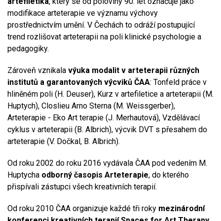
artefiletika
, který se od poloviny 90. let označuje jako
modifikace arteterapie ve významu výchovy
prostřednictvím umění. V Čechách to odráží postupující
trend rozlišovat arteterapii na poli klinické psychologie a
pedagogiky.
Zároveň vznikala
výuka modalit v arteterapii různých
institutů a garantovaných výcviků ČAA
: Tonfeld práce v
hliněném poli (H. Deuser), Kurz v artefiletice a arteterapii (M.
Huptych), Closlieu Arno Sterna (M. Weissgerber),
Arteterapie - Eko Art terapie (J. Merhautová), Vzdělávací
cyklus v arteterapii (B. Albrich), výcvik DVT s přesahem do
arteterapie (V. Dočkal, B. Albrich).
Od roku 2002 do roku 2016 vydávala ČAA pod vedením M.
Huptycha
odborný časopis Arteterapie
, do kterého
přispívali zástupci všech kreativních terapií.
Od roku 2010 ČAA organizuje každé tři roky
mezinárodní
konferenci kreativních terapií Spaces for Art Therapy
.