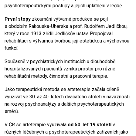
psychoterapeutickými postupy a jejich uplatnění v léčbě.
První stopy
zkoumání výtvarné produkce se pojí
s obdobím Rakouska-Uherska a prof. Rudolfem Jedličkou,
který v roce 1913 zřídil Jedličkův ústav. Propojoval
rehabilitaci s výtvarnou tvorbou, její estetickou a výchovnou
funkcí.
Současně v psychiatrických institucích u dlouhodobě
hospitalizovaných pacientů vzniká prostor pro různé
rehabilitační metody, činnostní a pracovní terapie.
Jako terapeutická metoda se arteterapie začala cíleně
využívat ve 30. až 40. letech dvacátého století v návaznosti
na rozvoj psychoanalýzy a dalších psychoterapeutických
směrů.
V ČR se arteterapie využívala
od 50. let 19.století
v
různých léčebných a psychoterapeutických zařízeních jako