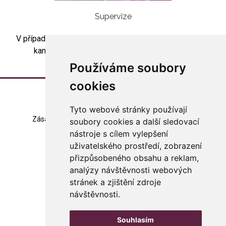
Supervize
V případě zájmu o skupinovou artesupervizi kontaktujte
kancelář asociace (
asociace@arteterapie.cz
).
Používáme soubory
cookies
Tyto webové stránky používají
Zásady zpracování souborů cookie
Mapa stránek
soubory cookies a další sledovací
nástroje s cílem vylepšení
Změna nastavení
uživatelského prostředí, zobrazení
přizpůsobeného obsahu a reklam,
© 2023 Česká arteterapeutická asociace
všechna práva vyhrazena
analýzy návštěvnosti webových
stránek a zjištění zdroje
Made with
in Czech rep.
návštěvnosti.
WebSite21
Souhlasím