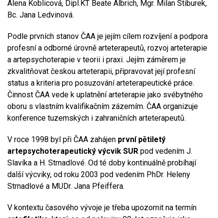
Alena Koblicová, Dipl.KT Beate Albrich, Mgr. Milan Stiburek,
Bc. Jana Ledvinová.
Podle prvních stanov ČAA je jejím cílem rozvíjení a podpora
profesní a odborné úrovně arteterapeutů, rozvoj arteterapie
a artepsychoterapie v teorii i praxi. Jejím záměrem je
zkvalitňovat českou arteterapii, připravovat její profesní
status a kriteria pro posuzování arteterapeutické práce.
Činnost ČAA vede k uplatnění arteterapie jako svébytného
oboru s vlastním kvalifikačním zázemím. ČAA organizuje
konference tuzemských i zahraničních arteterapeutů.
V roce 1998 byl při ČAA zahájen
první pětiletý
artepsychoterapeutický výcvik SUR
pod vedením J.
Slavíka a H. Strnadlové. Od té doby kontinuálně probíhají
další výcviky, od roku 2003 pod vedením PhDr. Heleny
Strnadlové a MUDr. Jana Pfeiffera.
V kontextu časového vývoje je třeba upozornit na termín