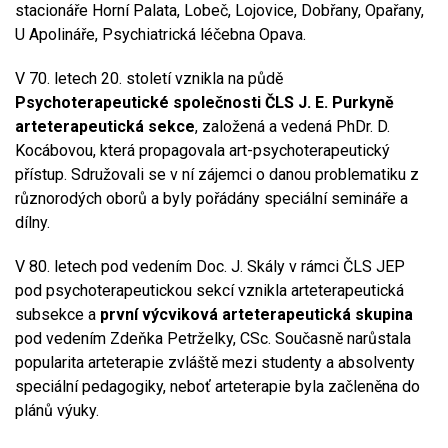
stacionáře Horní Palata, Lobeč, Lojovice, Dobřany, Opařany,
U Apolináře, Psychiatrická léčebna Opava.
V 70. letech 20. století vznikla na půdě
Psychoterapeutické společnosti ČLS J. E. Purkyně
arteterapeutická sekce
, založená a vedená PhDr. D.
Kocábovou, která propagovala art-psychoterapeutický
přístup. Sdružovali se v ní zájemci o danou problematiku z
různorodých oborů a byly pořádány speciální semináře a
dílny.
V 80. letech pod vedením Doc. J. Skály v rámci ČLS JEP
pod psychoterapeutickou sekcí vznikla arteterapeutická
subsekce a
první výcviková arteterapeutická skupina
pod vedením Zdeňka Petrželky, CSc. Současně narůstala
popularita arteterapie zvláště mezi studenty a absolventy
speciální pedagogiky, neboť arteterapie byla začleněna do
plánů výuky.