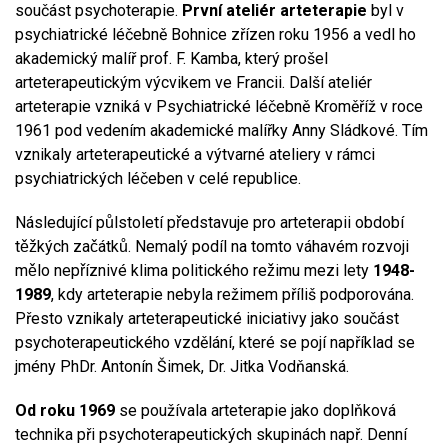
součást psychoterapie.
První ateliér arteterapie
byl v
psychiatrické léčebně Bohnice zřízen roku 1956 a vedl ho
akademický malíř prof. F. Kamba, který prošel
arteterapeutickým výcvikem ve Francii. Další ateliér
arteterapie vzniká v Psychiatrické léčebně Kroměříž v roce
1961 pod vedením akademické malířky Anny Sládkové. Tím
vznikaly arteterapeutické a výtvarné ateliery v rámci
psychiatrických léčeben v celé republice.
Následující půlstoletí představuje pro arteterapii období
těžkých začátků. Nemalý podíl na tomto váhavém rozvoji
mělo nepříznivé klima politického režimu mezi lety
1948-
1989
, kdy arteterapie nebyla režimem příliš podporována.
Přesto vznikaly arteterapeutické iniciativy jako součást
psychoterapeutického vzdělání, které se pojí například se
jmény PhDr. Antonín Šimek, Dr. Jitka Vodňanská.
Od roku 1969
se používala arteterapie jako doplňková
technika při psychoterapeutických skupinách např. Denní