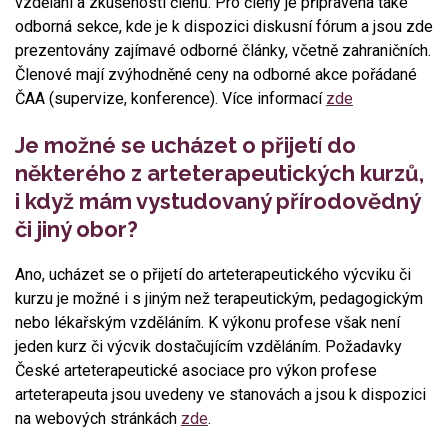
vzdělání a zkušenosti členů. Pro členy je připravena také
odborná sekce, kde je k dispozici diskusní fórum a jsou zde
prezentovány zajímavé odborné články, včetně zahraničních.
Členové mají zvýhodněné ceny na odborné akce pořádané
ČAA (supervize, konference). Více informací
zde
Je možné se ucházet o přijetí do
některého z arteterapeutických kurzů,
i když mám vystudovaný přírodovědný
či jiný obor?
Ano, ucházet se o přijetí do arteterapeutického výcviku či
kurzu je možné i s jiným než terapeutickým, pedagogickým
nebo lékařským vzděláním. K výkonu profese však není
jeden kurz či výcvik dostačujícím vzděláním. Požadavky
České arteterapeutické asociace pro výkon profese
arteterapeuta jsou uvedeny ve stanovách a jsou k dispozici
na webových stránkách
zde
.