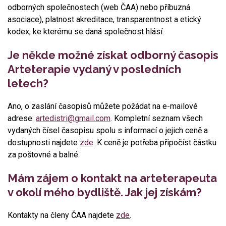
odborných společnostech (web ČAA) nebo příbuzná
asociace), platnost akreditace, transparentnost a etický
kodex, ke kterému se daná společnost hlásí.
Je někde možné získat odborný časopis
Arteterapie vydaný v posledních
letech?
Ano, o zaslání časopisů můžete požádat na e-mailové
adrese:
artedistri@gmail.com
. Kompletní seznam všech
vydaných čísel časopisu spolu s informací o jejich ceně a
dostupnosti najdete
zde
. K ceně je potřeba připočíst částku
za poštovné a balné.
Mám zájem o kontakt na arteterapeuta
v okolí mého bydliště. Jak jej získám?
Kontakty na členy ČAA najdete
zde
.