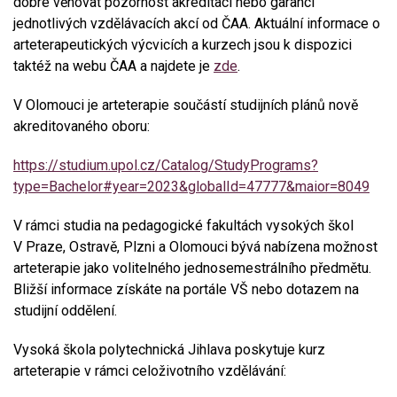
dobré věnovat pozornost akreditaci nebo garanci
jednotlivých vzdělávacích akcí od ČAA. Aktuální informace o
arteterapeutických výcvicích a kurzech jsou k dispozici
taktéž na webu ČAA a najdete je
zde
.
V Olomouci je arteterapie součástí studijních plánů nově
akreditovaného oboru:
https://studium.upol.cz/Catalog/StudyPrograms?
type=Bachelor#year=2023&globalId=47777&maior=8049
V rámci studia na pedagogické fakultách vysokých škol
V Praze, Ostravě, Plzni a Olomouci bývá nabízena možnost
arteterapie jako volitelného jednosemestrálního předmětu.
Bližší informace získáte na portále VŠ nebo dotazem na
studijní oddělení.
Vysoká škola polytechnická Jihlava poskytuje kurz
arteterapie v rámci celoživotního vzdělávání: