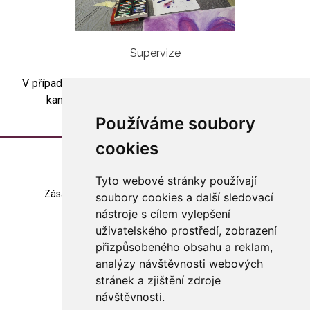
Supervize
V případě zájmu o skupinovou artesupervizi kontaktujte
kancelář asociace (
asociace@arteterapie.cz
).
Používáme soubory
cookies
Tyto webové stránky používají
Zásady zpracování souborů cookie
Mapa stránek
soubory cookies a další sledovací
nástroje s cílem vylepšení
Změna nastavení
uživatelského prostředí, zobrazení
přizpůsobeného obsahu a reklam,
© 2023 Česká arteterapeutická asociace
všechna práva vyhrazena
analýzy návštěvnosti webových
stránek a zjištění zdroje
Made with
in Czech rep.
návštěvnosti.
WebSite21