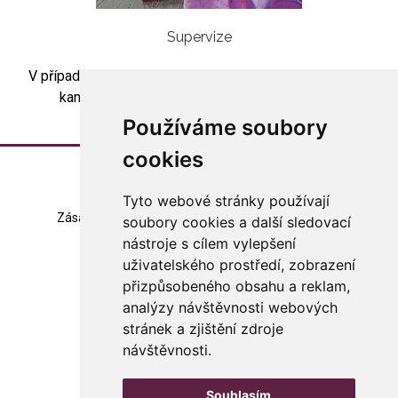
Supervize
V případě zájmu o skupinovou artesupervizi kontaktujte
kancelář asociace (
asociace@arteterapie.cz
).
Používáme soubory
cookies
Tyto webové stránky používají
Zásady zpracování souborů cookie
Mapa stránek
soubory cookies a další sledovací
nástroje s cílem vylepšení
Změna nastavení
uživatelského prostředí, zobrazení
přizpůsobeného obsahu a reklam,
© 2023 Česká arteterapeutická asociace
všechna práva vyhrazena
analýzy návštěvnosti webových
stránek a zjištění zdroje
Made with
in Czech rep.
návštěvnosti.
WebSite21
Souhlasím