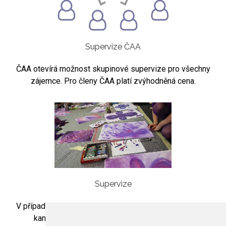
Supervize ČAA
ČAA otevírá možnost skupinové supervize pro všechny
zájemce. Pro členy ČAA platí zvýhodněná cena.
Supervize
V případě zájmu o skupinovou artesupervizi kontaktujte
kancelář asociace (
asociace@arteterapie.cz
).