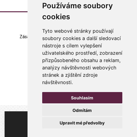
Používáme soubory
cookies
Tyto webové stránky používají
Zásady zpracování souborů cookie
Mapa stránek
soubory cookies a další sledovací
nástroje s cílem vylepšení
Změna nastavení
uživatelského prostředí, zobrazení
přizpůsobeného obsahu a reklam,
© 2023 Česká arteterapeutická asociace
všechna práva vyhrazena
analýzy návštěvnosti webových
stránek a zjištění zdroje
Made with
in Czech rep.
návštěvnosti.
WebSite21
Souhlasím
Odmítám
Zde je místo pro Vaši inzerci.
Upravit mé předvolby
Více informací
.