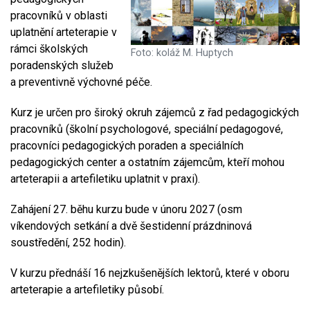
pracovníků v oblasti
uplatnění arteterapie v
rámci školských
Foto: koláž M. Huptych
poradenských služeb
a preventivně výchovné péče.
Kurz je určen pro široký okruh zájemců z řad pedagogických
pracovníků (školní psychologové, speciální pedagogové,
pracovníci pedagogických poraden a speciálních
pedagogických center a ostatním zájemcům, kteří mohou
arteterapii a artefiletiku uplatnit v praxi).
Zahájení 27. běhu kurzu bude v únoru 2027 (osm
víkendových setkání a dvě šestidenní prázdninová
soustředění, 252 hodin).
V kurzu přednáší 16 nejzkušenějších lektorů, které v oboru
arteterapie a artefiletiky působí.