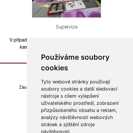
Supervize
V případě zájmu o skupinovou artesupervizi kontaktujte
kancelář asociace (
asociace@arteterapie.cz
).
Používáme soubory
cookies
Tyto webové stránky používají
Zásady zpracování souborů cookie
Mapa stránek
soubory cookies a další sledovací
nástroje s cílem vylepšení
Změna nastavení
uživatelského prostředí, zobrazení
přizpůsobeného obsahu a reklam,
© 2023 Česká arteterapeutická asociace
všechna práva vyhrazena
analýzy návštěvnosti webových
stránek a zjištění zdroje
Made with
in Czech rep.
návštěvnosti.