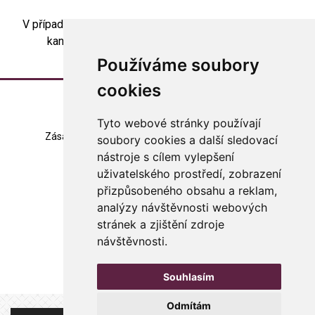
V případě zájmu o skupinovou artesupervizi kontaktujte
kancelář asociace (
asociace@arteterapie.cz
).
Používáme soubory
cookies
Tyto webové stránky používají
Zásady zpracování souborů cookie
Mapa stránek
soubory cookies a další sledovací
nástroje s cílem vylepšení
Změna nastavení
uživatelského prostředí, zobrazení
přizpůsobeného obsahu a reklam,
© 2023 Česká arteterapeutická asociace
všechna práva vyhrazena
analýzy návštěvnosti webových
stránek a zjištění zdroje
Made with
in Czech rep.
návštěvnosti.
WebSite21
Souhlasím
Odmítám