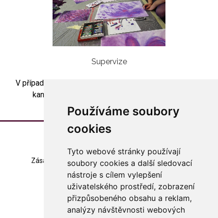
Supervize
V případě zájmu o skupinovou artesupervizi kontaktujte
kancelář asociace (
asociace@arteterapie.cz
).
Používáme soubory
cookies
Tyto webové stránky používají
Zásady zpracování souborů cookie
Mapa stránek
soubory cookies a další sledovací
nástroje s cílem vylepšení
Změna nastavení
uživatelského prostředí, zobrazení
přizpůsobeného obsahu a reklam,
© 2023 Česká arteterapeutická asociace
všechna práva vyhrazena
analýzy návštěvnosti webových