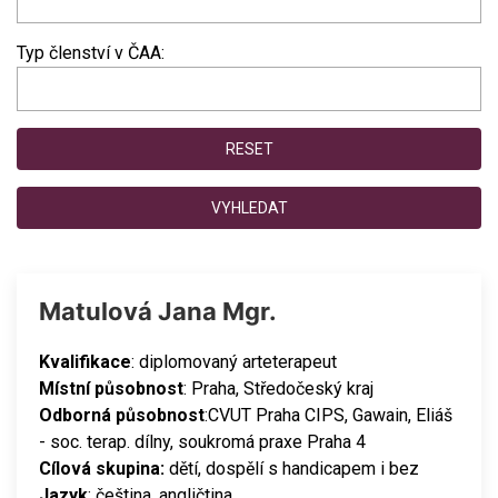
Typ členství v ČAA:
RESET
VYHLEDAT
Matulová Jana Mgr.
Kvalifikace
: diplomovaný arteterapeut
Místní působnost
: Praha, Středočeský kraj
Odborná působnost
:CVUT Praha CIPS, Gawain, Eliáš
- soc. terap. dílny, soukromá praxe Praha 4
Cílová skupina:
dětí, dospělí s handicapem i bez
Jazyk
: čeština, angličtina