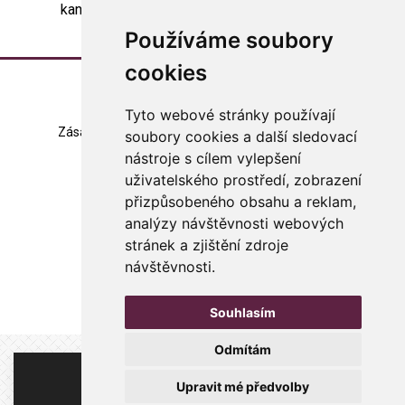
kancelář asociace (
asociace@arteterapie.cz
).
Používáme soubory
cookies
Tyto webové stránky používají
Zásady zpracování souborů cookie
Mapa stránek
soubory cookies a další sledovací
nástroje s cílem vylepšení
Změna nastavení
uživatelského prostředí, zobrazení
přizpůsobeného obsahu a reklam,
© 2023 Česká arteterapeutická asociace
všechna práva vyhrazena
analýzy návštěvnosti webových
stránek a zjištění zdroje
Made with
in Czech rep.
návštěvnosti.
WebSite21
Souhlasím
Odmítám
Zde je místo pro Vaši inzerci.
Upravit mé předvolby
Více informací
.