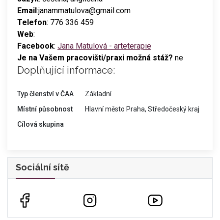
Email
:janammatulova@gmail.com
Telefon
: 776 336 459
Web
:
Facebook
:
Jana Matulová - arteterapie
Je na Vašem pracovišti/praxi možná stáž?
ne
Doplňující informace:
Typ členství v ČAA
Základní
Místní působnost
Hlavní město Praha, Středočeský kraj
Cílová skupina
Sociální sítě