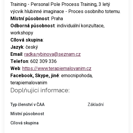
Training - Personal Pole Process Training, 3 letý
výcvik hlubinné imaginace - Proces osobního totemu.
Místní působnost
: Praha
Odborná působnost
: individuální konzultace,
workshopy
Cílová skupina
:
Jazyk
: český
Email
:
radka.rybinova@seznam.cz
Telefon
: 602 309 336
Web
:
https://www.terapiemalovanim.cz
Facebook, Skype, jiné
: emocnipohoda,
terapiemalovanim
Doplňující informace:
Typ členství v ČAA
Základní
Místní působnost
Cílová skupina