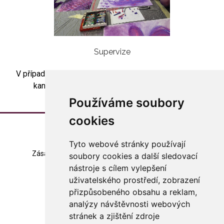
Supervize
V případě zájmu o skupinovou artesupervizi kontaktujte
kancelář asociace (
asociace@arteterapie.cz
).
Používáme soubory
cookies
Tyto webové stránky používají
Zásady zpracování souborů cookie
Mapa stránek
soubory cookies a další sledovací
nástroje s cílem vylepšení
Změna nastavení
uživatelského prostředí, zobrazení
přizpůsobeného obsahu a reklam,
© 2023 Česká arteterapeutická asociace
všechna práva vyhrazena
analýzy návštěvnosti webových
stránek a zjištění zdroje
Made with
in Czech rep.