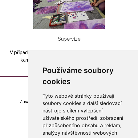
Supervize
V případě zájmu o skupinovou artesupervizi kontaktujte
kancelář asociace (
asociace@arteterapie.cz
).
Používáme soubory
cookies
Tyto webové stránky používají
Zásady zpracování souborů cookie
Mapa stránek
soubory cookies a další sledovací
nástroje s cílem vylepšení
Změna nastavení
uživatelského prostředí, zobrazení
přizpůsobeného obsahu a reklam,
© 2023 Česká arteterapeutická asociace
všechna práva vyhrazena
analýzy návštěvnosti webových